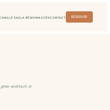
RÉSERVER
 CHAIL
LE SAU
LA RÉGION
ACCÈS
CONTACT
gites-andriou.fr, et