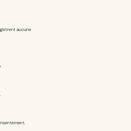
egistrent aucune
.
.
consentement.