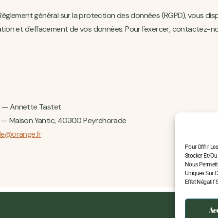
glement général sur la protection des données (RGPD), vous disp
cation et d'effacement de vos données. Pour l'exercer, contactez-no
u — Annette Tastet
u — Maison Yantic, 40300 Peyrehorade
de@orange.fr
Pour Offrir Le
Stocker Et/ou
Nous Permettr
Uniques Sur C
Effet Négatif 
Ac