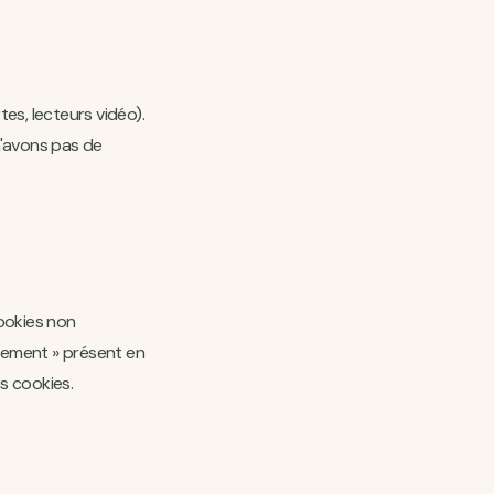
es, lecteurs vidéo).
 n'avons pas de
ookies non
ntement » présent en
s cookies.