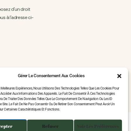
osez d'un droit
us à l'adresse ci-
Gérer Le Consentement Aux Cookies
s Meilleures Expériences, Nous Utilisons Des Technologies Telles Que Les Cookies Pour
 Accéder Aux Informations Des Appareils. Le Fait De Consentir À Ces Technologies
a De Traiter Des Données Telles Que Le Comportement De Navigation Ou Les ID
e Site. Le Fait De Ne Pas Consentir Ou De Retirer Son Consentement Peut Avoir Un
Sur Certaines Caractéristiques Et Fonctions.
cepter
Refuser
Voir Les Préférences
Mentions légales
CGV
Cookies