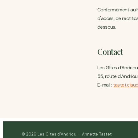
Conformément au Rè
d'accès, de rectifi
dessous.
Contact
Les Gîtes d'Andrio
55, route d'Andrio
E-mail :
tastet.clau
© 2026 Les Gîtes d'Andriou — Annette Tastet