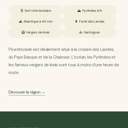
🏄 Surf côte landaise
🏔️ Pyrénées à 1h
🌊 Atlantique à 40 min
🌲 Forêt des Landes
🥝 Vergers de kiwis
⛪ Hastingues
Peyrehorade est idéalement situé à la croisée des Landes,
du Pays Basque et de la Chalosse. L’océan, les Pyrénées et
les fameux vergers de kiwis sont tous à moins d’une heure de
route.
Découvrir la région →