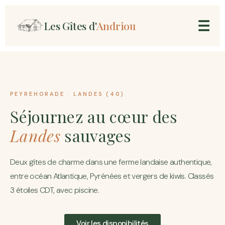
Aller
☰
Les Gîtes d'
Andriou
Au
Contenu
PEYREHORADE · LANDES (40)
Séjournez au cœur des
Landes
sauvages
Deux gîtes de charme dans une ferme landaise authentique,
entre océan Atlantique, Pyrénées et vergers de kiwis. Classés
3 étoiles CDT, avec piscine.
Voir les disponibilités