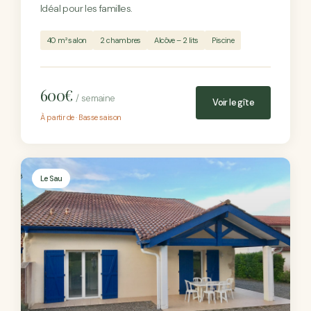
Idéal pour les familles.
40 m² salon
2 chambres
Alcôve – 2 lits
Piscine
600€
/ semaine
Voir le gîte
À partir de · Basse saison
Le Sau