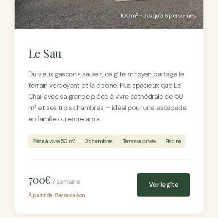
100 m² – Jusqu’à 6 personnes
Le Sau
Du vieux gascon « saule », ce gîte mitoyen partage le
terrain verdoyant et la piscine. Plus spacieux que Le
Chail avec sa grande pièce à vivre cathédrale de 50
m² et ses trois chambres — idéal pour une escapade
en famille ou entre amis.
Pièce à vivre 50 m²
3 chambres
Terrasse privée
Piscine
700€
/ semaine
Voir le gîte
À partir de · Basse saison