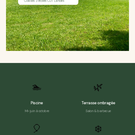
Classés 3 étoiles CDT Landes
🏊
🌿
Piscine
Terrasse ombragée
Mi-juin à octobre
Salon & barbecue
🎈
❄️