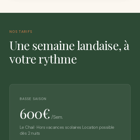
NOS TARIFS
Une semaine landaise, à
votre rythme
BASSE SAISON
600€
/sem.
Le Chail · Hors vacances scolaires Location possible
dès 2 nuits