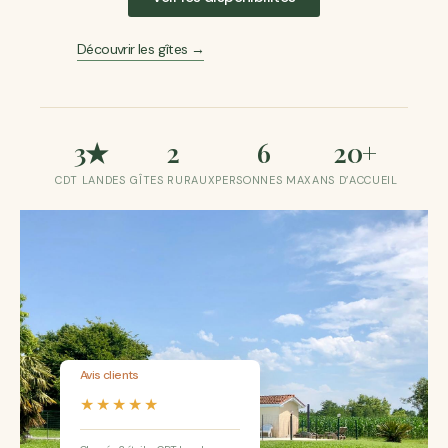
Découvrir les gîtes →
3★
2
6
20+
CDT LANDES
GÎTES RURAUX
PERSONNES MAX
ANS D’ACCUEIL
Avis clients
★★★★★