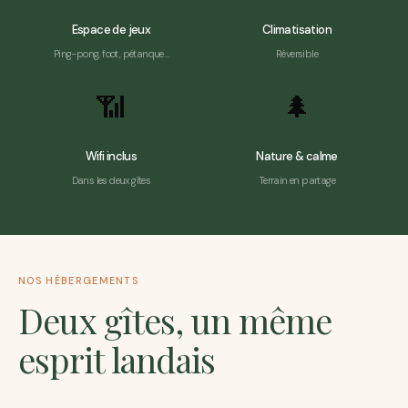
Espace de jeux
Climatisation
Ping-pong, foot, pétanque…
Réversible
📶
🌲
Wifi inclus
Nature & calme
Dans les deux gîtes
Terrain en partage
NOS HÉBERGEMENTS
Deux gîtes, un même
esprit landais