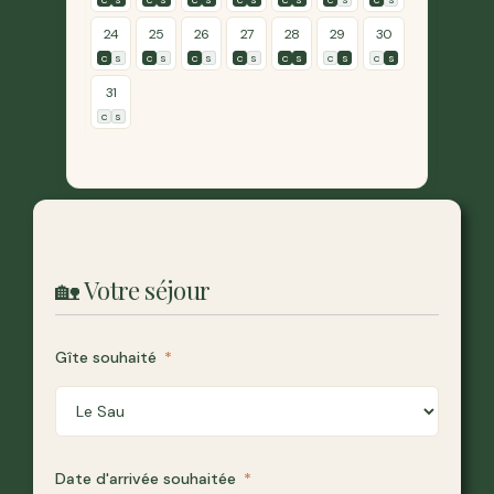
C
S
C
S
C
S
C
S
C
S
C
S
C
S
24
25
26
27
28
29
30
C
S
C
S
C
S
C
S
C
S
C
S
C
S
31
C
S
🏡 Votre séjour
Gîte souhaité
Date d'arrivée souhaitée