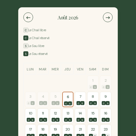
←
→
Août 2026
Le Chail libre
C
Le Chail réservé
C
Le Sau libre
S
Le Sau réservé
S
LUN
MAR
MER
JEU
VEN
SAM
DIM
1
2
C
S
C
S
3
4
5
7
8
9
6
C
S
C
S
C
S
C
S
C
S
C
S
C
S
10
11
12
13
14
15
16
C
S
C
S
C
S
C
S
C
S
C
S
C
S
17
18
19
20
21
22
23