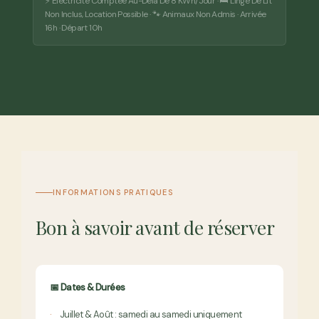
⚡ Électricité Comptée Au-Delà De 8 KWh/jour · 🛏️ Linge De Lit
Non Inclus, Location Possible · 🐾 Animaux Non Admis · Arrivée
16h · Départ 10h
INFORMATIONS PRATIQUES
Bon à savoir avant de réserver
📅 Dates & Durées
Juillet & Août : samedi au samedi uniquement